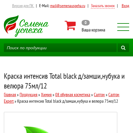
Версия для ПК
|
E-Mail:
mail@semenauspeha.ru
|
Заказать звонок
|
Вход
0
Ваша корзина
Краска интенсив Total black д/замши,нубука и
велюра 75мл/12
Главная
»
Продукция
»
Химия
»
08 обувная косметика
»
Салтон
»
Салтон
Expert
» Краска интенсив Total black д/замши,нубука и велюра 75мл/12