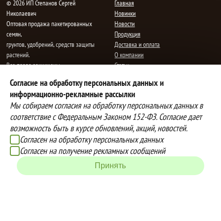
© 2026 ИП Степанов Сергей
Главная
Николаевич
Новинки
Oптовая продажа пакетированных
Новости
семян,
Продукция
грунтов, удобрений, средств защиты
Доставка и оплата
растений.
О компании
Все права защищены.
Статьи
Контакты
Согласие на обработку персональных данных и
E-mail:
mail@semenauspeha.ru
Телефон: +7 (8352) 28-80-34
информационно-рекламные рассылки
Адрес: г. Чебоксары, пр. Мира 76 А
Мы собираем согласия на обработку персональных данных в
соответствие с Федеральным Законом 152-ФЗ. Согласие дает
возможность быть в курсе обновлений, акций, новостей.
Способы оплаты
Доставка
Согласен на обработку персональных данных
Вы можете оплатить покупки
Наша компания осуществляет
Согласен на получение рекламных сообщений
наличными при получении товара,
бесплатную
Принять
либо выбрать другой способ оплаты
доставку до терминалов транспортных
Инструкция по оплате банковской
компаний.
картой
Подробнее об условиях условиях
оплаты и доставки
Создание сайта -
IZEX