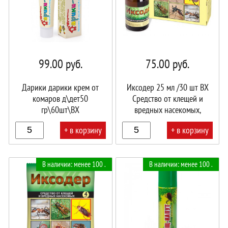
99.00
руб.
75.00
руб.
Дарики дарики крем от
Иксодер 25 мл /30 шт ВХ
комаров д\дет50
Средство от клещей и
гр\60шт\ВХ
вредных насекомых,
обработка территории
+ в корзину
+ в корзину
В
В
В наличии: менее 100 .
В наличии: менее 100 .
корзине!
корзине!