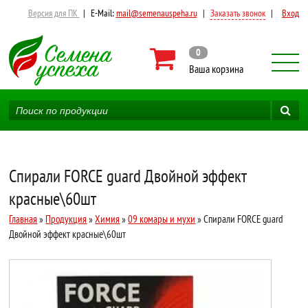
Версия для ПК
|
E-Mail:
mail@semenauspeha.ru
|
Заказать звонок
|
Вход
0
Ваша корзина
Спирали FORCE guard Двойной эффект
красные\60шт
Главная
»
Продукция
»
Химия
»
09 комары и мухи
» Спирали FORCE guard
Двойной эффект красные\60шт