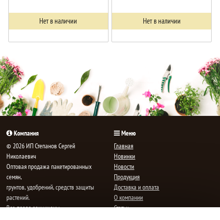
Нет в наличии
Нет в наличии
Компания
Меню
© 2026 ИП Степанов Сергей
Главная
Николаевич
Новинки
Oптовая продажа пакетированных
Новости
семян,
Продукция
грунтов, удобрений, средств защиты
Доставка и оплата
растений.
О компании
Все права защищены.
Статьи
Контакты