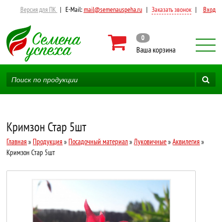
Версия для ПК
|
E-Mail:
mail@semenauspeha.ru
|
Заказать звонок
|
Вход
0
Ваша корзина
Кримзон Стар 5шт
Главная
»
Продукция
»
Посадочный материал
»
Луковичные
»
Аквилегия
»
Кримзон Стар 5шт