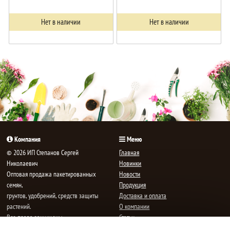
Нет в наличии
Нет в наличии
Компания
Меню
© 2026 ИП Степанов Сергей
Главная
Николаевич
Новинки
Oптовая продажа пакетированных
Новости
семян,
Продукция
грунтов, удобрений, средств защиты
Доставка и оплата
растений.
О компании
Все права защищены.
Статьи
Контакты