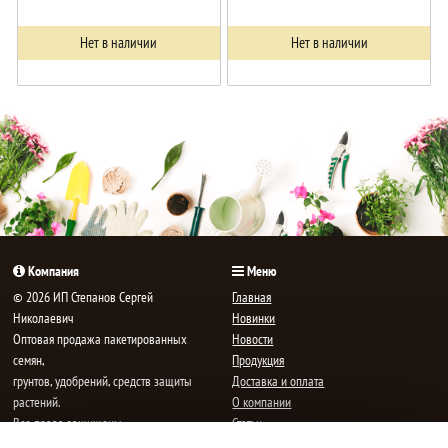
Нет в наличии
Нет в наличии
Компания
Меню
© 2026 ИП Степанов Сергей
Главная
Николаевич
Новинки
Oптовая продажа пакетированных
Новости
семян,
Продукция
грунтов, удобрений, средств защиты
Доставка и оплата
растений.
О компании
Все права защищены.
Статьи
Контакты