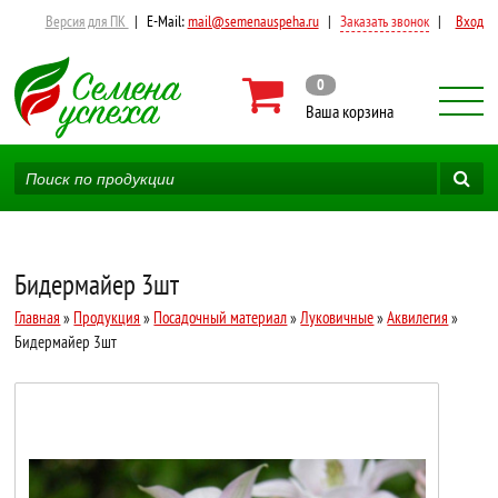
Версия для ПК
|
E-Mail:
mail@semenauspeha.ru
|
Заказать звонок
|
Вход
0
Ваша корзина
Бидермайер 3шт
Главная
»
Продукция
»
Посадочный материал
»
Луковичные
»
Аквилегия
»
Бидермайер 3шт