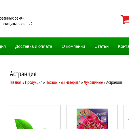
ованных семян,
ств защиты растений
ция
Доставка и оплата
О компании
Статьи
Конт
Астранция
Главная
»
Продукция
»
Посадочный материал
»
Луковичные
» Астранция