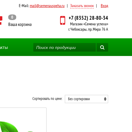
E-Mail:
mail@semenauspeha.ru
|
Заказать звонок
|
Вход
0
+7 (8352) 28-80-34
Ваша корзина
Магазин «Семена успеха»
г. Чебоксары, пр. Мира 76 А
акты
Сортировать по цене:
Без сортировки