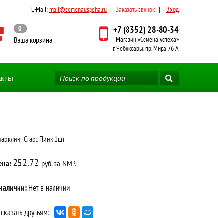
E-Mail:
mail@semenauspeha.ru
|
Заказать звонок
|
Вход
0
+7 (8352) 28-80-34
Ваша корзина
Магазин «Семена успеха»
г. Чебоксары, пр. Мира 76 А
акты
парклинг Старс Пинк 1шт
252.72
ена:
руб. за NMP.
 наличии:
Нет в наличии
сказать друзьям: