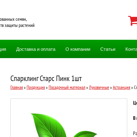
ованных семян,
ств защиты растений
ция
Доставка и оплата
О компании
Статьи
Конт
Спарклинг Старс Пинк 1шт
Главная
»
Продукция
»
Посадочный материал
»
Луковичные
»
Астранция
» С
Ц
В
Ра