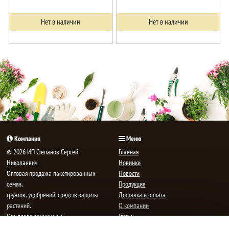
Нет в наличии
Нет в наличии
Компания
Меню
© 2026 ИП Степанов Сергей
Главная
Николаевич
Новинки
Oптовая продажа пакетированных
Новости
семян,
Продукция
грунтов, удобрений, средств защиты
Доставка и оплата
растений.
О компании
Все права защищены.
Статьи
Контакты