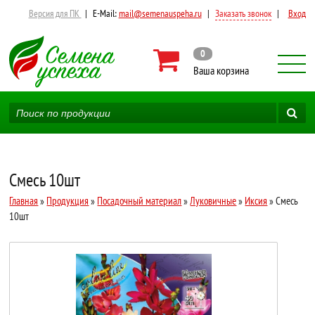
Версия для ПК
|
E-Mail:
mail@semenauspeha.ru
|
Заказать звонок
|
Вход
0
Ваша корзина
Смесь 10шт
Главная
»
Продукция
»
Посадочный материал
»
Луковичные
»
Иксия
» Смесь
10шт