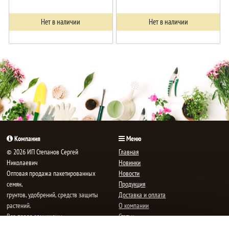
Нет в наличии
Нет в наличии
Компания
Меню
© 2026 ИП Степанов Сергей
Главная
Николаевич
Новинки
Oптовая продажа пакетированных
Новости
семян,
Продукция
грунтов, удобрений, средств защиты
Доставка и оплата
растений.
О компании
Все права защищены.
Статьи
Контакты