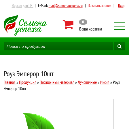
Версия для ПК
|
E-Mail:
mail@semenauspeha.ru
|
Заказать звонок
|
Вход
0
Ваша корзина
Роуз Эмперор 10шт
Главная
»
Продукция
»
Посадочный материал
»
Луковичные
»
Иксия
» Роуз
Эмперор 10шт