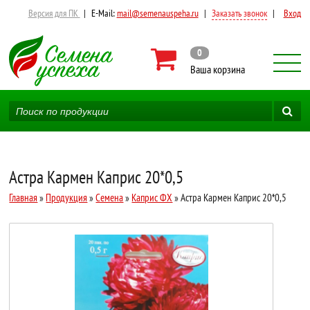
Версия для ПК
|
E-Mail:
mail@semenauspeha.ru
|
Заказать звонок
|
Вход
0
Ваша корзина
Астра Кармен Каприс 20*0,5
Главная
»
Продукция
»
Семена
»
Каприс ФХ
» Астра Кармен Каприс 20*0,5