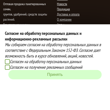
Oптовая продажа пакетированных
Новости
семян,
Продукция
грунтов, удобрений, средств защиты
Доставка и оплата
растений.
О компании
Все права защищены.
Статьи
Контакты
Согласие на обработку персональных данных и
E-mail:
mail@semenauspeha.ru
Телефон: +7 (8352) 28-80-34
информационно-рекламные рассылки
Адрес: г. Чебоксары, пр. Мира 76 А
Мы собираем согласия на обработку персональных данных в
соответствие с Федеральным Законом 152-ФЗ. Согласие дает
возможность быть в курсе обновлений, акций, новостей.
Способы оплаты
Доставка
Согласен на обработку персональных данных
Вы можете оплатить покупки
Наша компания осуществляет
Согласен на получение рекламных сообщений
наличными при получении товара,
бесплатную
Принять
либо выбрать другой способ оплаты
доставку до терминалов транспортных
Инструкция по оплате банковской
компаний.
картой
Подробнее об условиях условиях
оплаты и доставки
Создание сайта -
IZEX