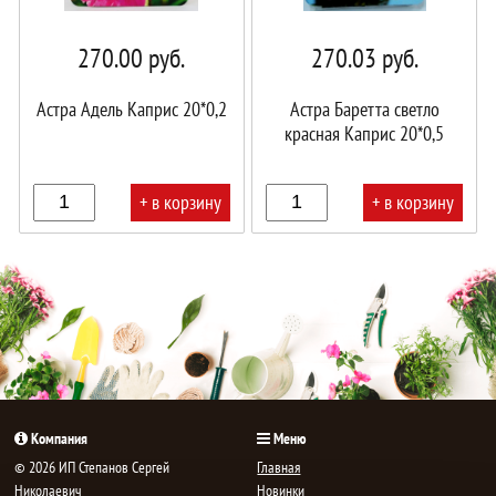
270.00
руб.
270.03
руб.
Астра Адель Каприс 20*0,2
Астра Баретта светло
красная Каприс 20*0,5
+ в корзину
+ в корзину
В
В
корзине!
корзине!
Компания
Меню
© 2026 ИП Степанов Сергей
Главная
Николаевич
Новинки