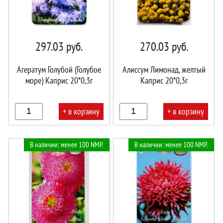
297.03
руб.
270.03
руб.
Агератум Голубой (Голубое
Алиссум Лимонад, желтый
море) Каприс 20*0,3г
Каприс 20*0,3г
+ в корзину
+ в корзину
В
В
В наличии: менее 100 NMP.
В наличии: менее 100 NMP.
корзине!
корзине!