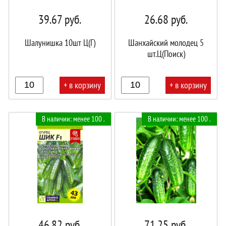
39.67
руб.
26.68
руб.
Шалунишка 10шт Ц(Г)
Шанхайский молодец 5
шт.Ц(Поиск)
+ в корзину
+ в корзину
В
В
В наличии: менее 100 .
В наличии: менее 100 .
корзине!
корзине!
46.82
руб.
71.25
руб.