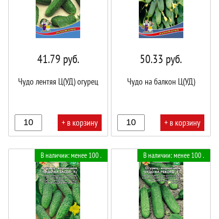
41.79
руб.
50.33
руб.
Чудо лентяя Ц(УД) огурец
Чудо на балкон Ц(УД)
+ в корзину
+ в корзину
В
В
В наличии: менее 100 .
В наличии: менее 100 .
корзине!
корзине!