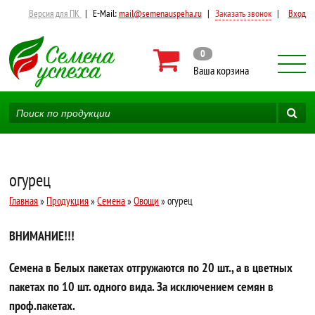
Версия для ПК
|
E-Mail:
mail@semenauspeha.ru
|
Заказать звонок
|
Вход
0
Ваша корзина
огурец
Главная
»
Продукция
»
Семена
»
Овощи
» огурец
ВНИМАНИЕ!!!
Семена в Белых пакетах отгружаются по 20 шт., а в цветных
пакетах по 10 шт. одного вида. За исключением семян в
проф.пакетах.