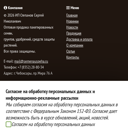
Компания
Меню
© 2026 ИП Степанов Сергей
Главная
Николаевич
Новинки
Oптовая продажа пакетированных
Новости
семян,
Продукция
грунтов, удобрений, средств защиты
Доставка и оплата
растений.
О компании
Все права защищены.
Статьи
Контакты
E-mail:
mail@semenauspeha.ru
Телефон: +7 (8352) 28-80-34
Адрес: г. Чебоксары, пр. Мира 76 А
Способы оплаты
Доставка
Согласие на обработку персональных данных и
информационно-рекламные рассылки
Вы можете оплатить покупки
Наша компания осуществляет
наличными при получении товара,
бесплатную
Мы собираем согласия на обработку персональных данных в
либо выбрать другой способ оплаты
доставку до терминалов транспортных
соответствие с Федеральным Законом 152-ФЗ. Согласие дает
Инструкция по оплате банковской
компаний.
возможность быть в курсе обновлений, акций, новостей.
картой
Подробнее об условиях условиях
Согласен на обработку персональных данных
оплаты и доставки