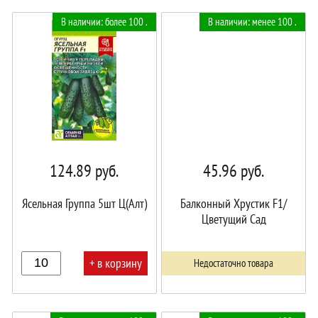
В
В
В наличии: более 100 .
В наличии: менее 100 .
корзине!
корзине!
124.89
руб.
45.96
руб.
Ясельная Группа 5шт Ц(Алт)
Балконный Хрустик F1/
Цветущий Сад
+ в корзину
Недостаточно товара
В