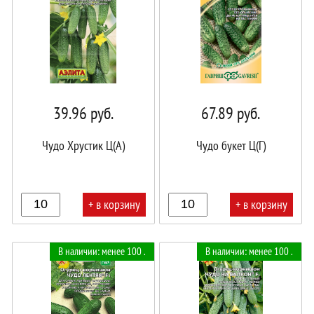
39.96
руб.
67.89
руб.
Чудо Хрустик Ц(А)
Чудо букет Ц(Г)
+ в корзину
+ в корзину
В
В
В наличии: менее 100 .
В наличии: менее 100 .
корзине!
корзине!