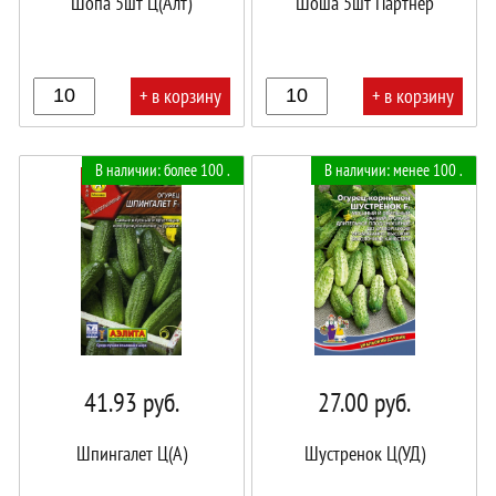
Шопа 5шт Ц(Алт)
Шоша 5шт Партнер
+ в корзину
+ в корзину
В
В
В наличии: более 100 .
В наличии: менее 100 .
корзине!
корзине!
41.93
руб.
27.00
руб.
Шпингалет Ц(А)
Шустренок Ц(УД)