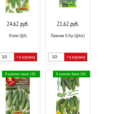
24.62
руб.
21.62
руб.
Отело Ц(А)
Пальчик 0,3гр Ц(Алт)
+ в корзину
+ в корзину
В
В наличии: менее 100 .
В наличии: более 100 .
ине!
корзине!