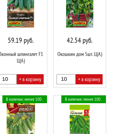
59.19
руб.
42.54
руб.
Оконный шпингалет F1
Окошкин дом 5шт. Ц(А)
Ц(А)
+ в корзину
+ в корзину
В
В наличии: менее 100 .
В наличии: менее 100 .
ине!
корзине!