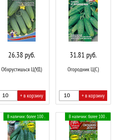
26.38
руб.
31.81
руб.
Обхрустишься Ц(УД)
Огородник Ц(С)
+ в корзину
+ в корзину
В
В наличии: более 100 .
В наличии: более 100 .
ине!
корзине!