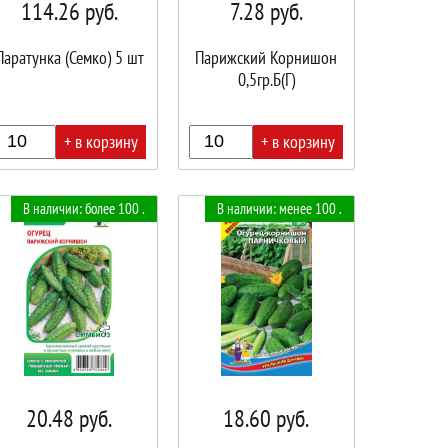
114.26
руб.
7.28
руб.
Паратунка (Семко) 5 шт
Парижский Корнишон
0,5гр.Б(Г)
+ в корзину
+ в корзину
В
В наличии: более 100 .
В наличии: менее 100 .
ине!
корзине!
20.48
руб.
18.60
руб.