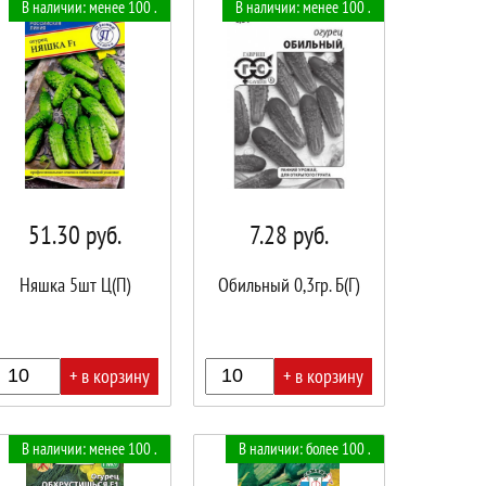
В наличии: менее 100 .
В наличии: менее 100 .
ине!
корзине!
51.30
руб.
7.28
руб.
Няшка 5шт Ц(П)
Обильный 0,3гр. Б(Г)
+ в корзину
+ в корзину
В
В наличии: менее 100 .
В наличии: более 100 .
ине!
корзине!