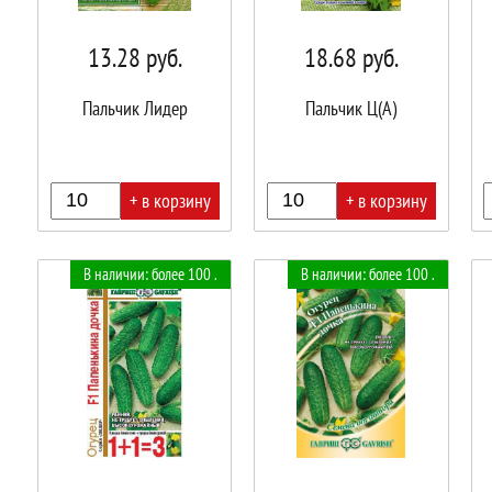
13.28
руб.
18.68
руб.
Пальчик Лидер
Пальчик Ц(А)
+ в корзину
+ в корзину
В
В
В
В наличии: более 100 .
В наличии: более 100 .
корзине!
корзине!
корз