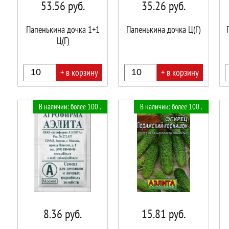
53.56
руб.
35.26
руб.
Папенькина дочка 1+1
Папенькина дочка Ц(Г)
Ц(Г)
+ в корзину
+ в корзину
В
В
В
В наличии: более 100 .
В наличии: более 100 .
корзине!
корзине!
корз
8.36
руб.
15.81
руб.