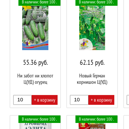
В наличии: более 100 .
В наличии: более 100 .
корзине!
корзине!
корз
55.36
руб.
62.15
руб.
Ни забот ни хлопот
Новый Герман
Ц(УД) огурец
корнишон Ц(УД)
+ в корзину
+ в корзину
В
В
В
В наличии: более 100 .
В наличии: более 100 .
корзине!
корзине!
корз