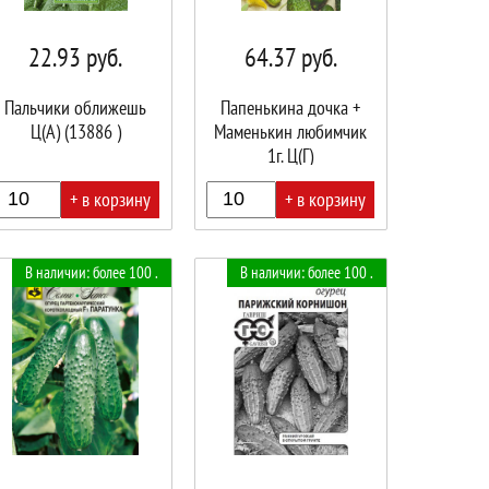
22.93
руб.
64.37
руб.
Пальчики оближешь
Папенькина дочка +
Ц(А) (13886 )
Маменькин любимчик
1г. Ц(Г)
+ в корзину
+ в корзину
В
В наличии: более 100 .
В наличии: более 100 .
ине!
корзине!