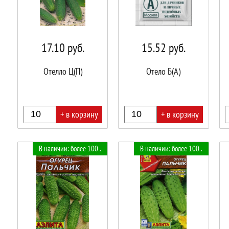
17.10
руб.
15.52
руб.
Отелло Ц(П)
Отело Б(А)
+ в корзину
+ в корзину
В
В
В
В наличии: более 100 .
В наличии: более 100 .
корзине!
корзине!
корз