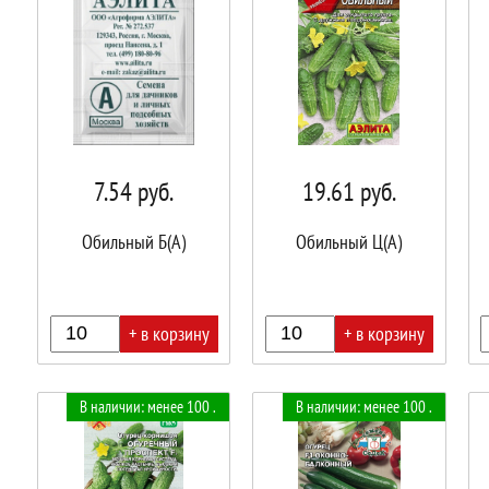
7.54
руб.
19.61
руб.
Обильный Б(А)
Обильный Ц(А)
+ в корзину
+ в корзину
В
В
В
В наличии: менее 100 .
В наличии: менее 100 .
корзине!
корзине!
корз