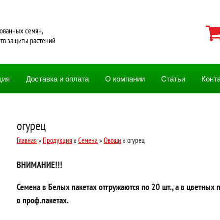
ованных семян,
ств защиты растений
ция
Доставка и оплата
О компании
Статьи
Конт
огурец
Главная
»
Продукция
»
Семена
»
Овощи
» огурец
ВНИМАНИЕ!!!
Семена в Белых пакетах отгружаются по 20 шт., а в цветных 
в проф.пакетах.