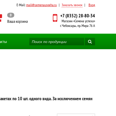
E-Mail:
mail@semenauspeha.ru
|
Заказать звонок
|
Вход
0
+7 (8352) 28-80-34
Ваша корзина
Магазин «Семена успеха»
г. Чебоксары, пр. Мира 76 А
акты
пакетах по 10 шт. одного вида. За исключением семян