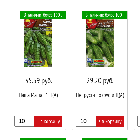
В наличии: более 100 .
В наличии: более 100 .
35.59
руб.
29.20
руб.
Наша Маша F1 Ц(А)
Не грусти похрусти Ц(А)
+ в корзину
+ в корзину
В
В
В