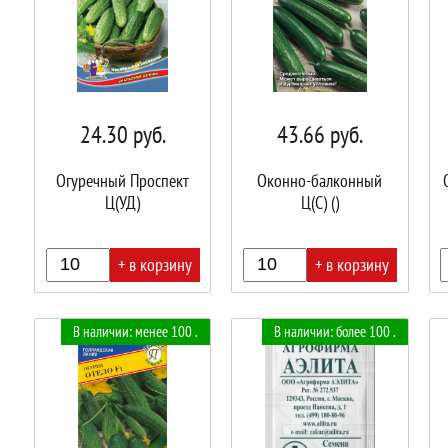
24.30
руб.
43.66
руб.
Огуречный Проспект
Оконно-балконный
Ц(УД)
Ц(С) ()
+ в корзину
+ в корзину
В
В
В
В наличии: менее 100 .
В наличии: более 100 .
корзине!
корзине!
корз