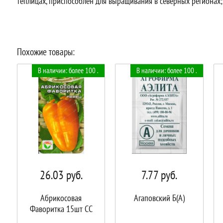
теплицах, приспособлен для выращивания в северных регионах; 
Похожие товары:
В наличии: более 100 .
В наличии: более 100 .
26.03
руб.
7.77
руб.
Абрикосовая
Агаповский Б(А)
Фаворитка 15шт СС