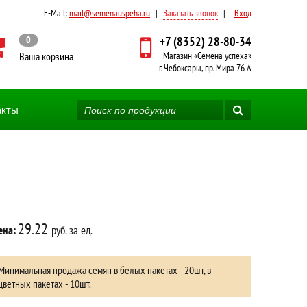
E-Mail:
mail@semenauspeha.ru
|
Заказать звонок
|
Вход
0
+7 (8352) 28-80-34
Ваша корзина
Магазин «Семена успеха»
г. Чебоксары, пр. Мира 76 А
акты
29.22
ена:
руб. за ед.
Минимальная продажа семян в белых пакетах - 20шт, в
цветных пакетах - 10шт.