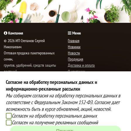
Компания
Меню
© 2026 ИП Степанов Сергей
Главная
Николаевич
Новинки
Oптовая продажа пакетированных
Новости
семян,
Продукция
грунтов, удобрений, средств защиты
Доставка и оплата
растений.
О компании
Все права защищены.
Статьи
Согласие на обработку персональных данных и
Контакты
E-mail:
mail@semenauspeha.ru
информационно-рекламные рассылки
Телефон: +7 (8352) 28-80-34
Мы собираем согласия на обработку персональных данных в
Адрес: г. Чебоксары, пр. Мира 76 А
соответствие с Федеральным Законом 152-ФЗ. Согласие дает
возможность быть в курсе обновлений, акций, новостей.
Согласен на обработку персональных данных
Способы оплаты
Доставка
Согласен на получение рекламных сообщений
Вы можете оплатить покупки
Наша компания осуществляет