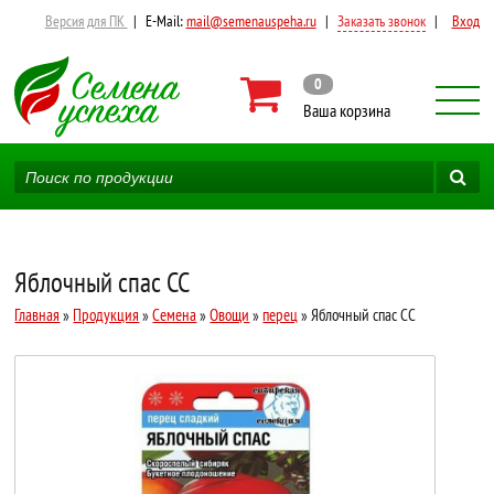
Версия для ПК
|
E-Mail:
mail@semenauspeha.ru
|
Заказать звонок
|
Вход
0
Ваша корзина
Яблочный спас СС
Главная
»
Продукция
»
Семена
»
Овощи
»
перец
» Яблочный спас СС