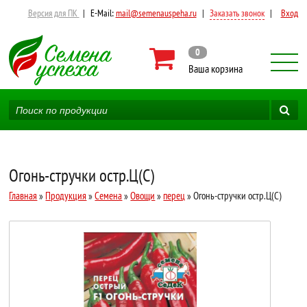
Версия для ПК
|
E-Mail:
mail@semenauspeha.ru
|
Заказать звонок
|
Вход
0
Ваша корзина
Огонь-стручки остр.Ц(С)
Главная
»
Продукция
»
Семена
»
Овощи
»
перец
» Огонь-стручки остр.Ц(С)