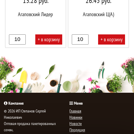
13.28
руб.
26.45
руб.
Агаповский Лидер
Агаповский Ц(А)
+ в корзину
+ в корзину
В
В
корзине!
корзине!
Компания
Меню
© 2026 ИП Степанов Сергей
Главная
Николаевич
Новинки
Oптовая продажа пакетированных
Новости
семян,
Продукция