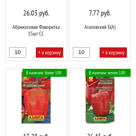
26.03
руб.
7.77
руб.
Абрикосовая Фаворитка
Агаповский Б(А)
15шт СС
+ в корзину
+ в корзину
В
В
В наличии: более 100 .
В наличии: менее 100 .
корзине!
корзине!