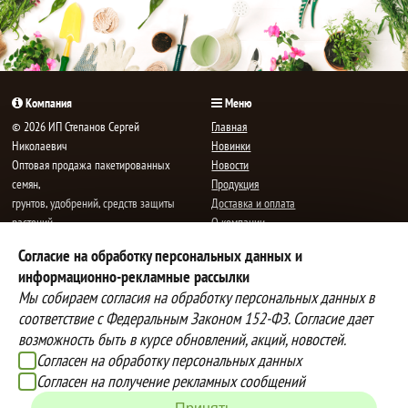
Компания
Меню
© 2026 ИП Степанов Сергей
Главная
Николаевич
Новинки
Oптовая продажа пакетированных
Новости
семян,
Продукция
грунтов, удобрений, средств защиты
Доставка и оплата
растений.
О компании
Все права защищены.
Статьи
Согласие на обработку персональных данных и
Контакты
E-mail:
mail@semenauspeha.ru
информационно-рекламные рассылки
Телефон: +7 (8352) 28-80-34
Мы собираем согласия на обработку персональных данных в
Адрес: г. Чебоксары, пр. Мира 76 А
соответствие с Федеральным Законом 152-ФЗ. Согласие дает
возможность быть в курсе обновлений, акций, новостей.
Согласен на обработку персональных данных
Способы оплаты
Доставка
Согласен на получение рекламных сообщений
Вы можете оплатить покупки
Наша компания осуществляет