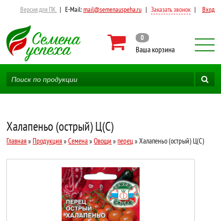
Версия для ПК
|
E-Mail:
mail@semenauspeha.ru
|
Заказать звонок
|
Вход
0
Ваша корзина
Халапеньо (острый) Ц(С)
Главная
»
Продукция
»
Семена
»
Овощи
»
перец
» Халапеньо (острый) Ц(С)