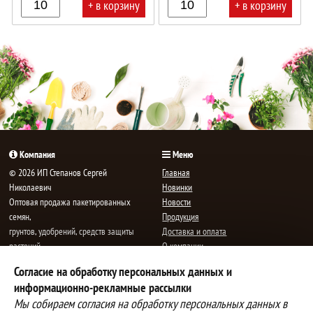
+ в корзину
+ в корзину
В
В
корзине!
корзине!
Компания
Меню
© 2026 ИП Степанов Сергей
Главная
Николаевич
Новинки
Oптовая продажа пакетированных
Новости
семян,
Продукция
грунтов, удобрений, средств защиты
Доставка и оплата
растений.
О компании
Все права защищены.
Статьи
Согласие на обработку персональных данных и
Контакты
E-mail:
mail@semenauspeha.ru
информационно-рекламные рассылки
Телефон: +7 (8352) 28-80-34
Мы собираем согласия на обработку персональных данных в