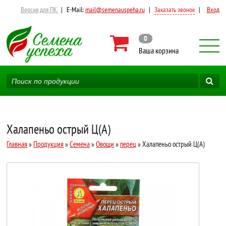
Версия для ПК
|
E-Mail:
mail@semenauspeha.ru
|
Заказать звонок
|
Вход
0
Ваша корзина
Халапеньо острый Ц(А)
Главная
»
Продукция
»
Семена
»
Овощи
»
перец
» Халапеньо острый Ц(А)