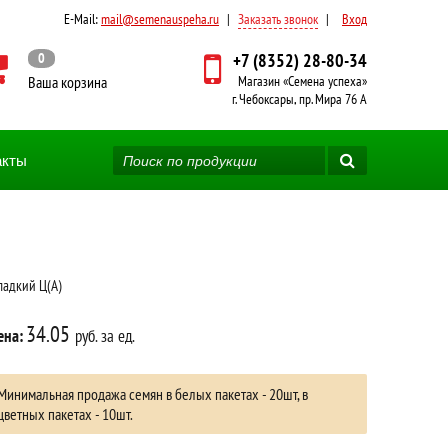
E-Mail:
mail@semenauspeha.ru
|
Заказать звонок
|
Вход
0
+7 (8352) 28-80-34
Ваша корзина
Магазин «Семена успеха»
г. Чебоксары, пр. Мира 76 А
акты
ладкий Ц(А)
34.05
ена:
руб. за ед.
Минимальная продажа семян в белых пакетах - 20шт, в
цветных пакетах - 10шт.