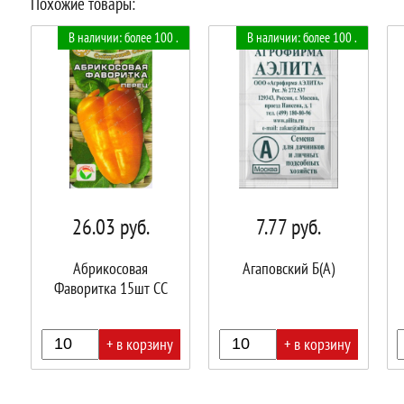
Похожие товары:
В наличии: более 100 .
В наличии: более 100 .
26.03
руб.
7.77
руб.
Абрикосовая
Агаповский Б(А)
Фаворитка 15шт СС
+ в корзину
+ в корзину
В
В
В