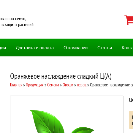
ованных семян,
ств защиты растений
ция
Доставка и оплата
О компании
Статьи
Конт
Оранжевое наслаждение сладкий Ц(А)
Главная
»
Продукция
»
Семена
»
Овощи
»
перец
» Оранжевое наслаждение с
Ц