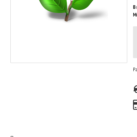
В
М
Ра