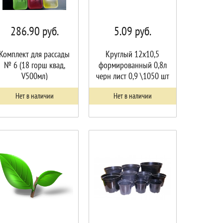
286.90
руб.
5.09
руб.
Комплект для рассады
Круглый 12х10,5
№ 6 (18 горш квад,
формированный 0,8л
V500мл)
черн лист 0,9 \1050 шт
Нет в наличии
Нет в наличии