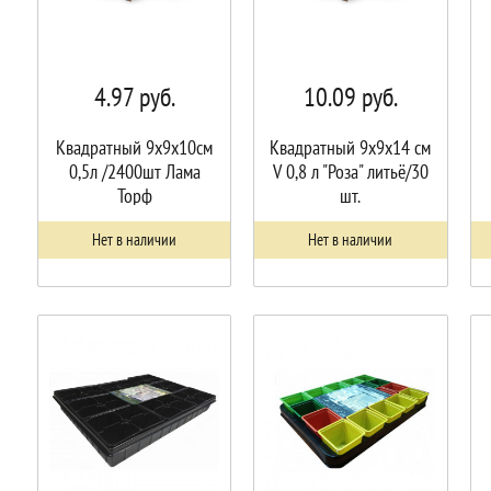
4.97
руб.
10.09
руб.
Квадратный 9х9х10см
Квадратный 9х9х14 см
0,5л /2400шт Лама
V 0,8 л "Роза" литьё/30
Торф
шт.
Нет в наличии
Нет в наличии