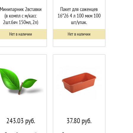
Минипарник 2вставки
Пакет для саженцев
(в компл с м/касс
16*26 4 л 100 мкм 100
2шт.6яч 150мл, 2л)
шт/упак.
Нет в наличии
Нет в наличии
243.03
руб.
37.80
руб.