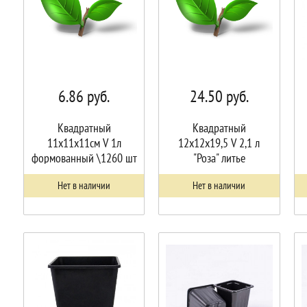
6.86
руб.
24.50
руб.
Квадратный
Квадратный
11х11х11см V 1л
12х12х19,5 V 2,1 л
формованный \1260 шт
"Роза" литье
Нет в наличии
Нет в наличии