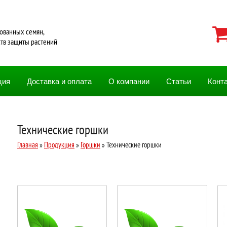
ованных семян,
ств защиты растений
ция
Доставка и оплата
О компании
Статьи
Конт
Технические горшки
Главная
»
Продукция
»
Горшки
» Технические горшки