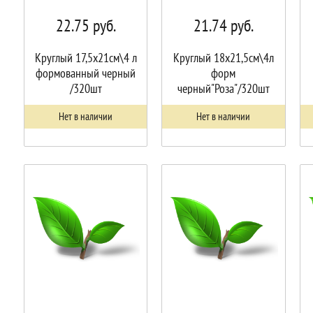
22.75
руб.
21.74
руб.
Круглый 17,5х21см\4 л
Круглый 18х21,5см\4л
формованный черный
форм
/320шт
черный"Роза"/320шт
Нет в наличии
Нет в наличии