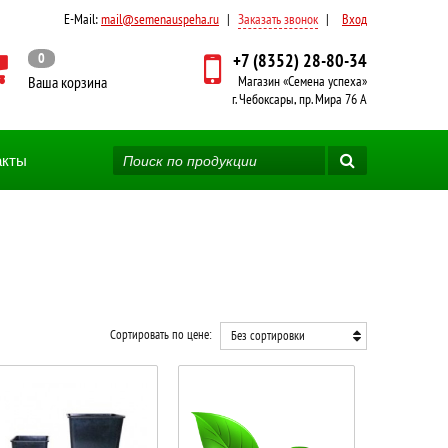
E-Mail:
mail@semenauspeha.ru
|
Заказать звонок
|
Вход
0
+7 (8352) 28-80-34
Ваша корзина
Магазин «Семена успеха»
г. Чебоксары, пр. Мира 76 А
акты
Сортировать по цене:
Без сортировки