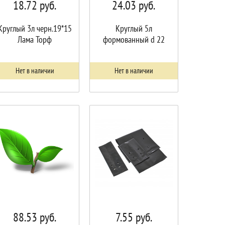
18.72
руб.
24.03
руб.
Круглый 3л черн.19*15
Круглый 5л
Лама Торф
формованный d 22
Нет в наличии
Нет в наличии
88.53
руб.
7.55
руб.